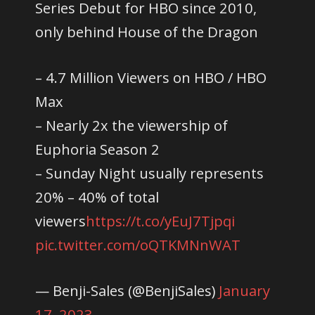
Series Debut for HBO since 2010,
only behind House of the Dragon
– 4.7 Million Viewers on HBO / HBO
Max
– Nearly 2x the viewership of
Euphoria Season 2
– Sunday Night usually represents
20% – 40% of total
viewers
https://t.co/yEuJ7Tjpqi
pic.twitter.com/oQTKMNnWAT
— Benji-Sales (@BenjiSales)
January
17, 2023