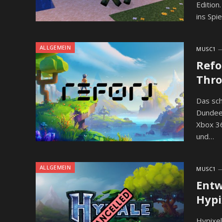
Edition
ins Spi
ALLGEMEIN
MUSC1
Refo
Thro
Das sch
Dundee 
Xbox 36
und…
ALLGEMEIN
MUSC1
Entw
Hypi
Hypixel