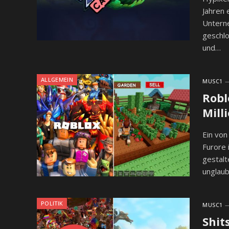
Jahren 
Untern
geschlo
und…
ALLGEMEIN
MUSC1
Robl
Mill
Ein von
Furore 
gestalt
unglaub
POLITIK
MUSC1
Shit