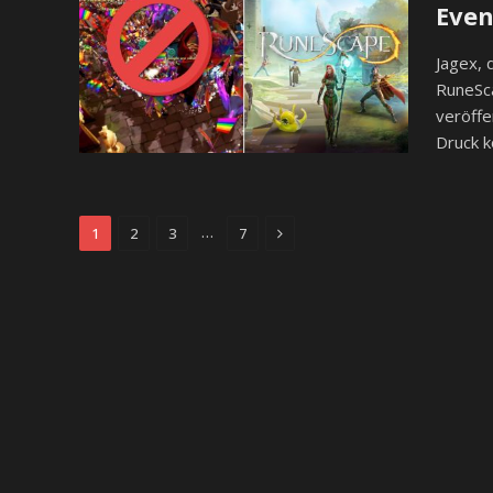
Even
Jagex, 
RuneSca
veröffe
Druck 
Next
…
1
2
3
7