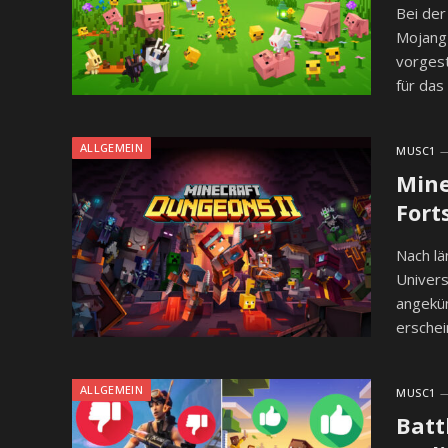
Bei der
Mojang 
vorgest
für das
ALLGEMEIN
MUSC1
Mine
Fort
Nach lä
Univer
angekün
erschei
ALLGEMEIN
MUSC1
Batt