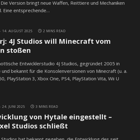
. Die Version bringt neue Waffen, Reittiere und Mechaniken
el. Eine entsprechende…
14. AUGUST 2025
2 MINS READ
rj: 4J Studios will Minecraft vom
n stoßen
ottische Entwicklerstudio 4J Studios, gegründet 2005 in
und bekannt für die Konsolenversionen von Minecraft (u. a.
0, PlayStation 3, Xbox One, PS4, PlayStation Vita, Wii U
24. JUNI 2025
3 MINS READ
icklung von Hytale eingestellt –
xel Studios schließt
 Studios hat bekannt gegeben, die Entwicklung des seit