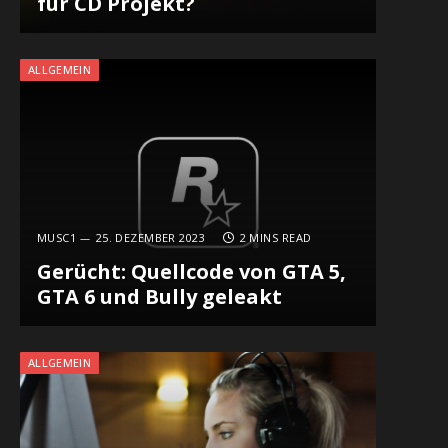
für CD Projekt?
ALLGEMEIN
MUSC1
25. DEZEMBER 2023
2 MINS READ
Gerücht: Quellcode von GTA 5,
GTA 6 und Bully geleakt
ALLGEMEIN