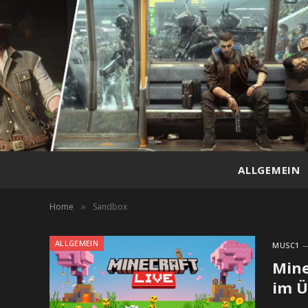
ALLGEMEIN
Home
Sandbox
»
ALLGEMEIN
MUSC1
Mine
im Ü