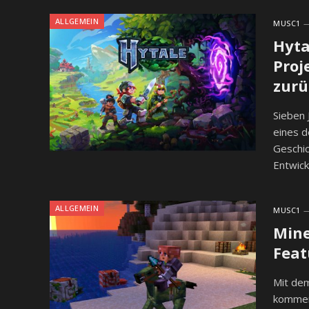
ALLGEMEIN
MUSC1
Hyta
Proj
zurü
Sieben 
eines 
Geschic
Entwick
ALLGEMEIN
MUSC1
Mine
Feat
Mit de
kommen