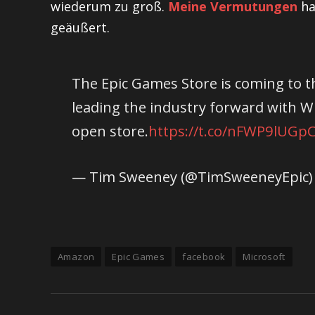
wiederum zu groß.
Meine Vermutungen
ha
geäußert.
The Epic Games Store is coming to t
leading the industry forward with 
open store.
https://t.co/nFWP9lUGp
— Tim Sweeney (@TimSweeneyEpic
Amazon
Epic Games
facebook
Microsoft