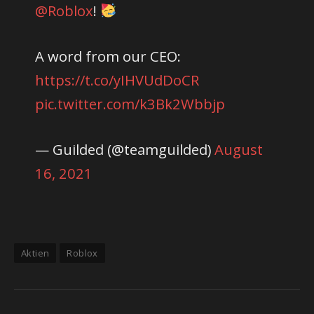
@Roblox
!
A word from our CEO:
https://t.co/yIHVUdDoCR
pic.twitter.com/k3Bk2Wbbjp
— Guilded (@teamguilded)
August
16, 2021
Aktien
Roblox