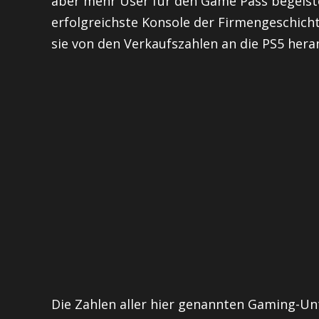
aber mehr User für den Game Pass begeiste
erfolgreichste Konsole der Firmengeschichte
sie von den Verkaufszahlen an die PS5 her
Die Zahlen aller hier genannten Gaming-Un