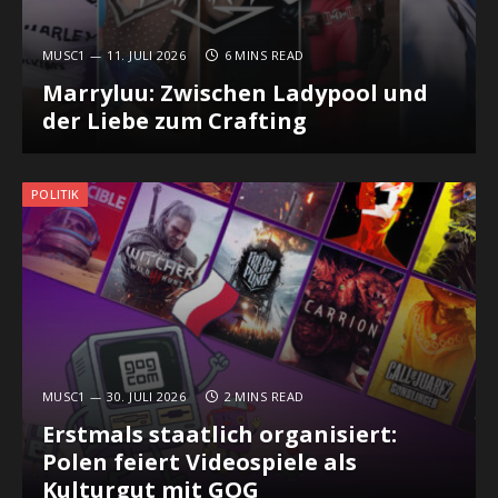
MUSC1
11. JULI 2026
6 MINS READ
Marryluu: Zwischen Ladypool und
der Liebe zum Crafting
POLITIK
MUSC1
30. JULI 2026
2 MINS READ
Erstmals staatlich organisiert:
Polen feiert Videospiele als
Kulturgut mit GOG