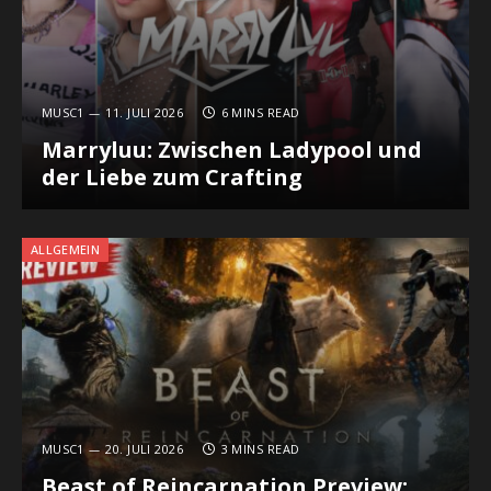
MUSC1
11. JULI 2026
6 MINS READ
Marryluu: Zwischen Ladypool und
der Liebe zum Crafting
ALLGEMEIN
MUSC1
20. JULI 2026
3 MINS READ
Beast of Reincarnation Preview: