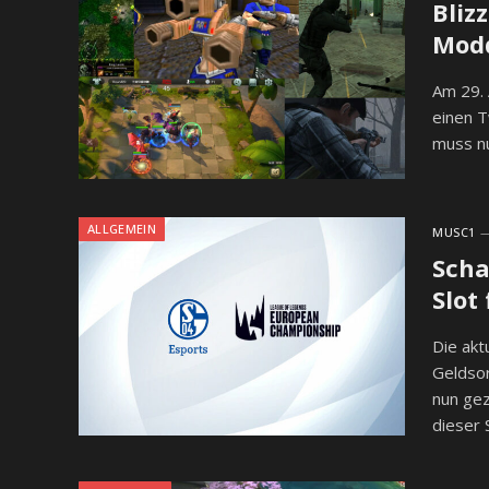
Bliz
Modd
Am 29. 
einen T
muss nu
ALLGEMEIN
MUSC1
Scha
Slot
Die akt
Geldsor
nun gez
dieser 