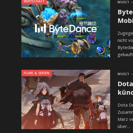
WIRTSCHAFT
MUSC1
Byte
Mobi
Zugegeb
nicht v
Bytedan
gekauft
FILME & SERIEN
MUSC1
Dota
künd
Dota Dr
Zusamm
März ve
über…