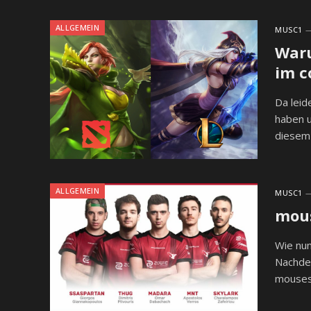
ALLGEMEIN
MUSC1
Waru
im c
Da leid
haben u
diesem 
ALLGEMEIN
MUSC1
mous
Wie nun
Nachdem
mouses