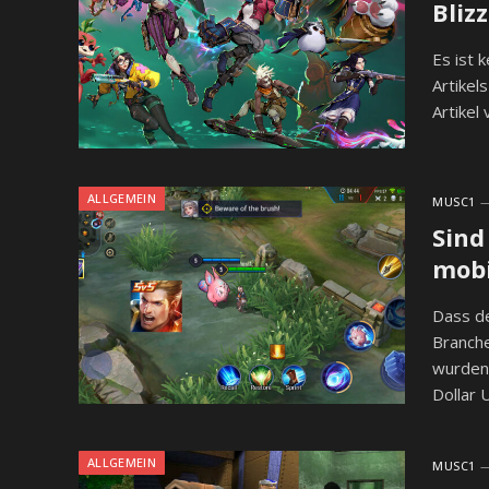
Bliz
Es ist 
Artikel
Artikel
ALLGEMEIN
MUSC1
Sind
mob
Dass de
Branche
wurden 
Dollar 
ALLGEMEIN
MUSC1