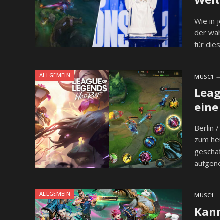
Wie in 
der wah
für die
ALLGEMEIN
MUSC1
Leag
eine
Berlin 
zum heu
geschaf
aufge
ALLGEMEIN
MUSC1
Kann