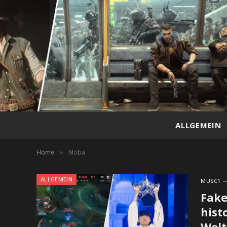
ALLGEMEIN
Home
Moba
»
ALLGEMEIN
MUSC1
Fake
hist
Welt