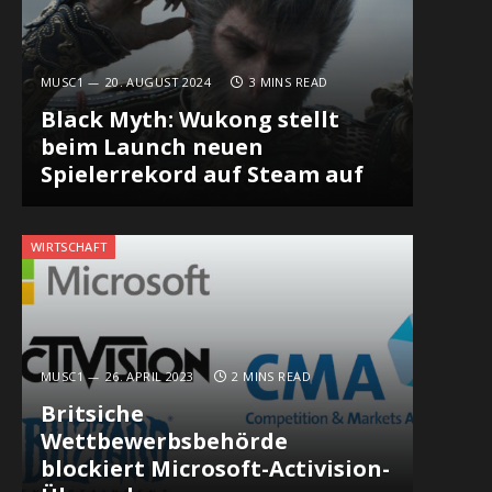
MUSC1
20. AUGUST 2024
3 MINS READ
Black Myth: Wukong stellt
beim Launch neuen
Spielerrekord auf Steam auf
WIRTSCHAFT
MUSC1
26. APRIL 2023
2 MINS READ
Britsiche
Wettbewerbsbehörde
blockiert Microsoft-Activision-