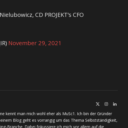
 Nielubowicz, CD PROJEKT’s CFO
IR)
November 29, 2021
X
Instagram
Linked
(Twitter)
ine kennt man mich wohl eher als MuSc1. Ich bin der Gründer
meinem Blog geht es vorrangig um das Thema Selbstständigkeit,
ing-Branche. Dabei fokussiere ich mich vor allem auf die