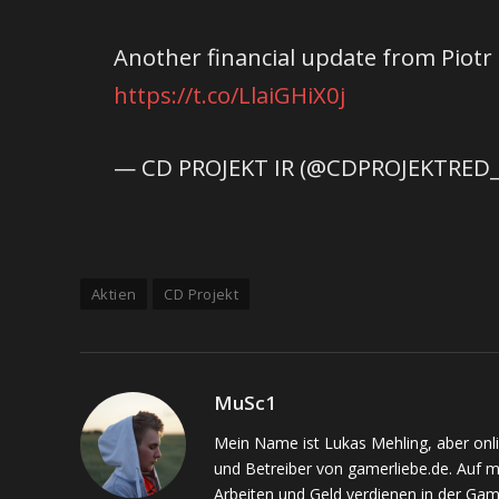
Another financial update from Piotr
https://t.co/LlaiGHiX0j
— CD PROJEKT IR (@CDPROJEKTRED_
Aktien
CD Projekt
MuSc1
Mein Name ist Lukas Mehling, aber onl
und Betreiber von gamerliebe.de. Auf 
Arbeiten und Geld verdienen in der Gam