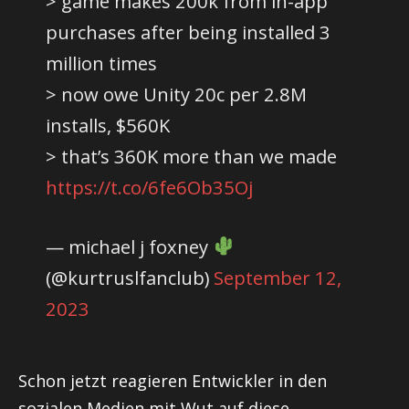
> game makes 200k from in-app
purchases after being installed 3
million times
> now owe Unity 20c per 2.8M
installs, $560K
> that’s 360K more than we made
https://t.co/6fe6Ob35Oj
— michael j foxney
(@kurtruslfanclub)
September 12,
2023
Schon jetzt reagieren Entwickler in den
sozialen Medien mit Wut auf diese