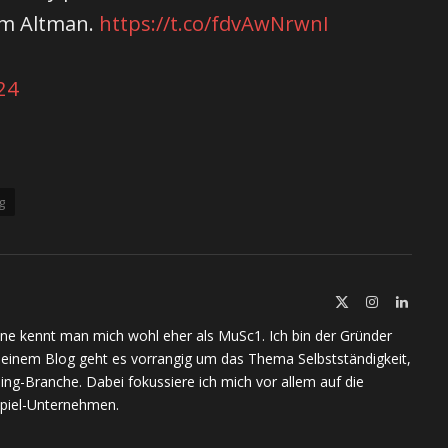
am Altman.
https://t.co/fdvAwNrwnI
24
g
X
Instagram
Linked
(Twitter)
ine kennt man mich wohl eher als MuSc1. Ich bin der Gründer
meinem Blog geht es vorrangig um das Thema Selbstständigkeit,
ing-Branche. Dabei fokussiere ich mich vor allem auf die
piel-Unternehmen.