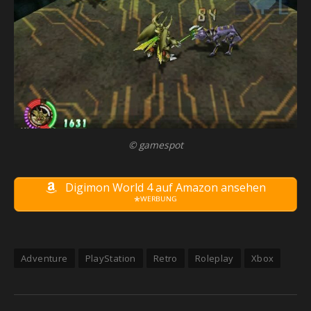
© gamespot
Digimon World 4 auf Amazon ansehen
*ᵂᴱᴿᴮᵁᴺᴳ
Adventure
PlayStation
Retro
Roleplay
Xbox