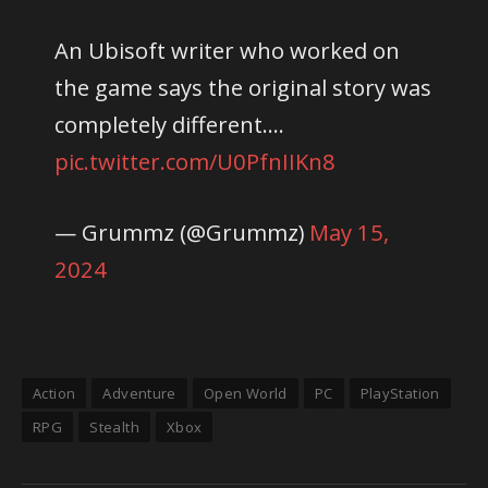
An Ubisoft writer who worked on
the game says the original story was
completely different.…
pic.twitter.com/U0PfnIIKn8
— Grummz (@Grummz)
May 15,
2024
Action
Adventure
Open World
PC
PlayStation
RPG
Stealth
Xbox