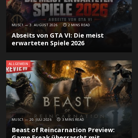
MUSC1
3. AUGUST 2026
2 MINS READ
Abseits von GTA VI: Die meist
erwarteten Spiele 2026
ALLGEMEIN
MUSC1
20. JULI 2026
3 MINS READ
Beast of Reincarnation Preview:
Game Freak überrascht mit