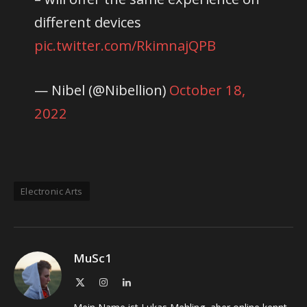
different devices
pic.twitter.com/RkimnajQPB
— Nibel (@Nibellion)
October 18,
2022
Electronic Arts
MuSc1
X
Instagram
LinkedIn
(Twitter)