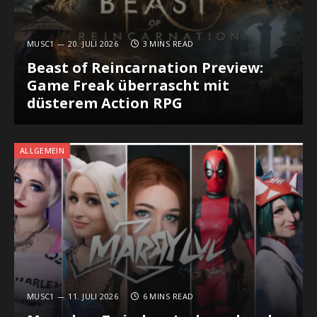
MUSC1
20. JULI 2026
3 MINS READ
Beast of Reincarnation Preview:
Game Freak überrascht mit
düsterem Action RPG
ALLGEMEIN
MUSC1
11. JULI 2026
6 MINS READ