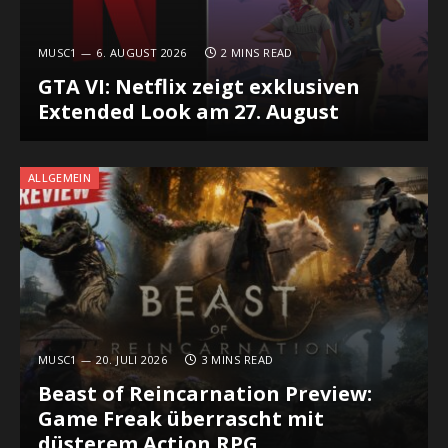
MUSC1
6. AUGUST 2026
2 MINS READ
GTA VI: Netflix zeigt exklusiven
Extended Look am 27. August
ALLGEMEIN
MUSC1
20. JULI 2026
3 MINS READ
Beast of Reincarnation Preview:
Game Freak überrascht mit
düsterem Action RPG