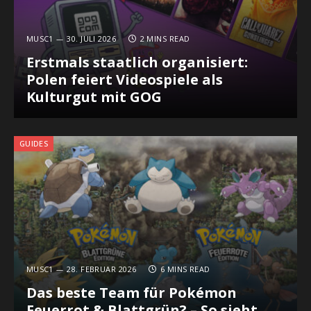
MUSC1
30. JULI 2026
2 MINS READ
Erstmals staatlich organisiert:
Polen feiert Videospiele als
Kulturgut mit GOG
GUIDES
MUSC1
28. FEBRUAR 2026
6 MINS READ
Das beste Team für Pokémon
Feuerrot & Blattgrün? – So sieht