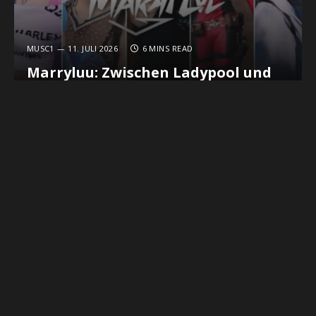
MUSC1
11. JULI 2026
6 MINS READ
Marryluu: Zwischen Ladypool und
der Liebe zum Crafting
REVIEWS
MUSC1
25. FEBRUAR 2026
9 MINS READ
Pokémon Feuerrot und Pokémon
Blattgrün: Lohnen sich die