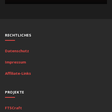
RECHTLICHES
Datenschutz
Impressum
Affiliate-Links
PROJEKTE
FTSCraft