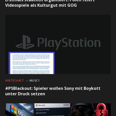
Videospiele als Kulturgut mit GOG
WIRTSCHAFT
MUSC1
#PSBlackout: Spieler wollen Sony mit Boykott
unter Druck setzen