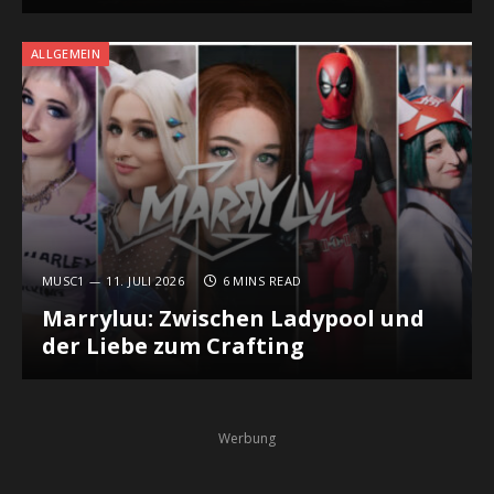
ALLGEMEIN
MUSC1
11. JULI 2026
6 MINS READ
Marryluu: Zwischen Ladypool und
der Liebe zum Crafting
Werbung