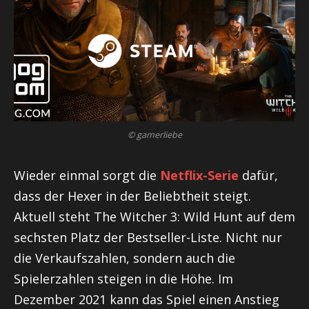
© gamerliebe
Wieder einmal sorgt die
Netflix-Serie
dafür,
dass der Hexer in der Beliebtheit steigt.
Aktuell steht The Witcher 3: Wild Hunt auf dem
sechsten Platz der Bestseller-Liste. Nicht nur
die Verkaufszahlen, sondern auch die
Spielerzahlen steigen in die Höhe. Im
Dezember 2021 kann das Spiel einen Anstieg