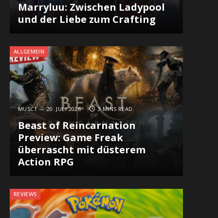
Marryluu: Zwischen Ladypool
und der Liebe zum Crafting
ALLGEMEIN
MUSC1
20. JULI 2026
3 MINS READ
Beast of Reincarnation
Preview: Game Freak
überrascht mit düsterem
Action RPG
REVIEWS