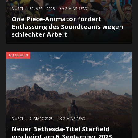
MUSC1
30. APRIL 2025
2 MINS READ
One Piece-Animator fordert
Entlassung des Soundteams wegen
schlechter Arbeit
ALLGEMEIN
MUSC1
9. MÄRZ 2023
2 MINS READ
Neuer Bethesda-Titel Starfield
erscheint am 6. September 2023