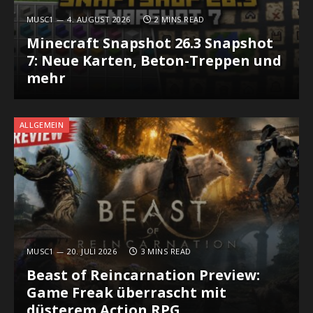
MUSC1
4. AUGUST 2026
2 MINS READ
Minecraft Snapshot 26.3 Snapshot
7: Neue Karten, Beton-Treppen und
mehr
ALLGEMEIN
MUSC1
20. JULI 2026
3 MINS READ
Beast of Reincarnation Preview:
Game Freak überrascht mit
düsterem Action RPG