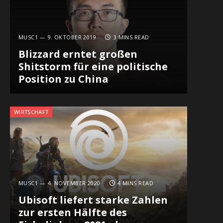
MUSC1
9. OKTOBER 2019
3 MINS READ
Blizzard erntet großen
Shitstorm für eine politische
Position zu China
WIRTSCHAFT
MUSC1
4. NOVEMBER 2020
4 MINS READ
Ubisoft liefert starke Zahlen
zur ersten Hälfte des