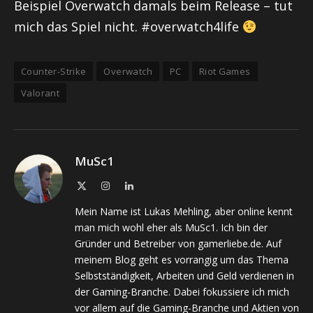
Beispiel
Overwatch
damals beim Release – tut
mich das Spiel nicht. #
overwatch
4
life
Counter-Strike
Overwatch
PC
Riot Games
Valorant
MuSc1
X
Instagram
LinkedIn
(Twitter)
Mein Name ist Lukas Mehling, aber online kennt
man mich wohl eher als MuSc1. Ich bin der
Gründer und Betreiber von gamerliebe.de. Auf
meinem Blog geht es vorrangig um das Thema
Selbstständigkeit, Arbeiten und Geld verdienen in
der Gaming-Branche. Dabei fokussiere ich mich
vor allem auf die Gaming-Branche und Aktien von