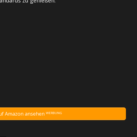
tandards zu genießen.
auf Amazon ansehen ᵂᴱᴿᴮᵁᴺᴳ