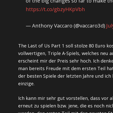
of the big changes so far to make th
https://t.co/gbzyHKpVbh
— Anthony Vaccaro (@vaccaro3d)
Ju
The Last of Us Part 1 soll stolze 80 Euro ko
vollwertigen, Triple A-Spiels, welches neu
erscheint mir der Preis sehr hoch. Ich denk
man bereits Freude mit dem ersten Teil hatt
der besten Spiele der letzten Jahre und ich
einzige.
Ich kann mir sehr gut vorstellen, dass vor a
erneut zu spielen bzw. jene, die es noch ni