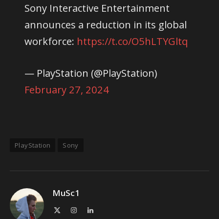
Sony Interactive Entertainment
announces a reduction in its global
workforce:
https://t.co/O5hLTYGltq
— PlayStation (@PlayStation)
February 27, 2024
PlayStation
Sony
MuSc1
X
Instagram
LinkedIn