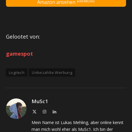
Amazon ansehen *ᵂᴱᴿᴮᵁᴺᴳ
Gelootet von:
gamespot
Logitech
Unbezahlte Werbung
MuSc1
X
Instagram
LinkedIn
(Twitter)
Mein Name ist Lukas Mehling, aber online kennt
man mich wohl eher als MuSc1. Ich bin der