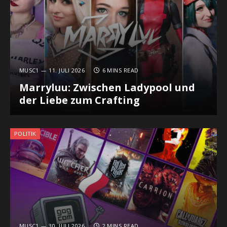
MUSC1
11. JULI 2026
6 MINS READ
Marryluu: Zwischen Ladypool und
der Liebe zum Crafting
POLITIK
MUSC1
30. JULI 2026
2 MINS READ