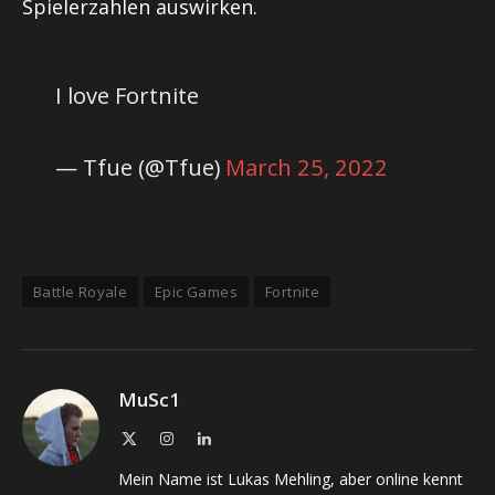
Spielerzahlen auswirken.
I love Fortnite
— Tfue (@Tfue)
March 25, 2022
Battle Royale
Epic Games
Fortnite
MuSc1
X
Instagram
LinkedIn
(Twitter)
Mein Name ist Lukas Mehling, aber online kennt