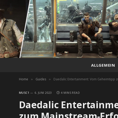
ALLGEMEIN
Home
Guides
Daedalic Entertainment: Vom Geheimtipp 
»
»
MUSC1
6. JUNI 2023
4 MINS READ
Daedalic Entertainm
zum Mainstream-Erfo