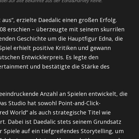
dabei auf alte Bekannte aus der Edna&Harvey Reihe.
 aus“, erzielte Daedalic einen großen Erfolg.
08 erschien – überzeugte mit seinem skurrilen
kenden Geschichte um die Hauptfigur Edna, die
Spiel erhielt positive Kritiken und gewann
schen Entwicklerpreis. Es legte den
ertainment und bestätigte die Stärke des
eindruckende Anzahl an Spielen entwickelt, die
Das Studio hat sowohl Point-and-Click-
d World“ als auch strategische Titel wie
rt. Dabei ist Daedalic stets seinem Grundsatz
 Spiele auf ein tiefgreifendes Storytelling, um