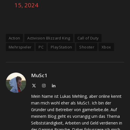
15, 2024
Action
Activision Blizzard King
Call of Duty
Mehrspieler
PC
PlayStation
Shooter
Xbox
MuSc1
X
Instagram
LinkedIn
(Twitter)
Mein Name ist Lukas Mehling, aber online kennt
man mich wohl eher als MuSc1. Ich bin der
Gründer und Betreiber von gamerliebe.de. Auf
meinem Blog geht es vorrangig um das Thema
Selbstständigkeit, Arbeiten und Geld verdienen in
der Gaming-Branche. Dabei fokussiere ich mich