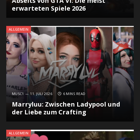
Abseits von GTA VI: Die meist
erwarteten Spiele 2026
ALLGEMEIN
MUSC1
11. JULI 2026
6 MINS READ
Marryluu: Zwischen Ladypool und
der Liebe zum Crafting
ALLGEMEIN