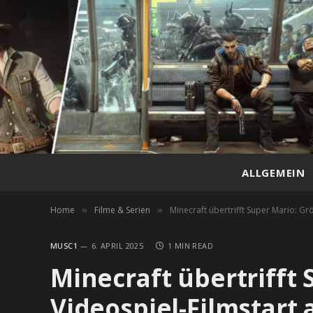
ALLGEMEIN
Home
Filme & Serien
Minecraft übertrifft Super Mario: Grö
»
»
MUSC1
6. APRIL 2025
1 MIN READ
Minecraft übertrifft 
Videospiel-Filmstart 