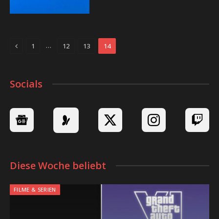
Previous
…
1
12
13
14
Socials
Diese Woche beliebt
FILME & SERIEN