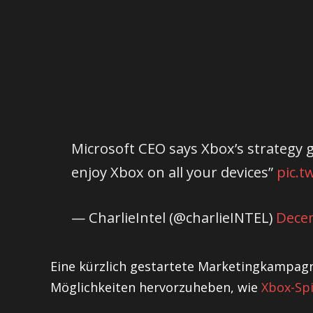
Microsoft CEO says Xbox’s strategy g
enjoy Xbox on all your devices”
pic.t
— CharlieIntel (@charlieINTEL)
Dece
Eine kürzlich gestartete Marketingkampagne 
Möglichkeiten hervorzuheben, wie
Xbox-Spi