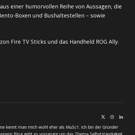
t aus einer humorvollen Reihe von Aussagen, die
 Bento-Boxen und Bushaltestellen – sowie
on Fire TV Sticks und das Handheld ROG Ally.
X
Instagram
Linked
(Twitter)
ine kennt man mich wohl eher als MuSc1. Ich bin der Gründer
meinem Blog geht es vorrangig um das Thema Selbstständigkeit,