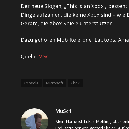
Der neue Slogan, „This is an Xbox“, besteh
Dinge aufzählen, die keine Xbox sind – wie
Geräte, die Xbox-Spiele unterstützen.
Dazu gehören Mobiltelefone, Laptops, Amaz
Quelle:
VGC
Konsole
Microsoft
Xbox
MuSc1
Mein Name ist Lukas Mehling, aber onl
und Betreiber von gamerliebe.de. Auf 