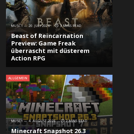
MUSC1
20. JULI 2026
3 MINS READ
Beast of Reincarnation
Preview: Game Freak
überrascht mit düsterem
Action RPG
ALLGEMEIN
MUSC1
4. AUGUST 2026
2 MINS READ
Minecraft Snapshot 26.3