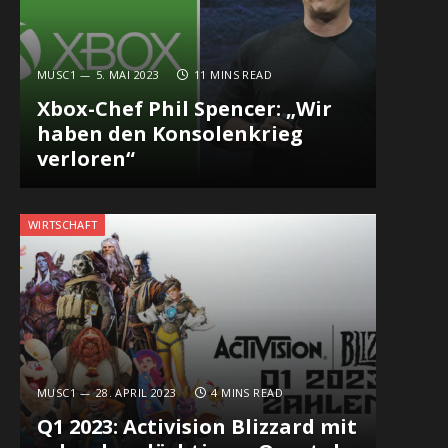
MUSC1
5. MAI 2023
11 MINS READ
Xbox-Chef Phil Spencer: „Wir
haben den Konsolenkrieg
verloren“
WIRTSCHAFT
MUSC1
28. APRIL 2023
4 MINS READ
Q1 2023: Activision Blizzard mit