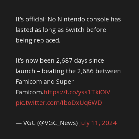
It’s official: No Nintendo console has
lasted as long as Switch before
being replaced.
It’s now been 2,687 days since
launch – beating the 2,686 between
Famicom and Super
Famicom.
https://t.co/yss1TkiOlV
pic.twitter.com/IboDxUq6WD
— VGC (@VGC_News)
July 11, 2024