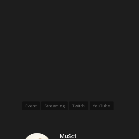
Event
Streaming
Twitch
YouTube
MuSc1