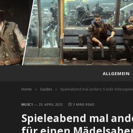
ALLGEMEIN
Home
Guides
Spieleabend mal anders: 5 tolle Videospie
»
»
MUSC1
25. APRIL 2023
3 MINS READ
Spieleabend mal ander
für einen Mädelsabe