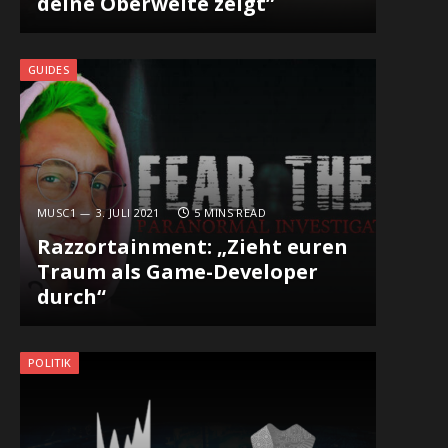
deine Oberweite zeigt”
GUIDES
MUSC1
3. JULI 2021
5 MINS READ
Razzortainment: „Zieht euren
Traum als Game-Developer
durch“
POLITIK