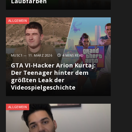
Laubfarben
ALLGEMEIN
MUSC1
11. MÄRZ 2026
4 MINS READ
GTA VI-Hacker Arion Kurtaj:
Der Teenager hinter dem
größten Leak der
Videospielgeschichte
ALLGEMEIN