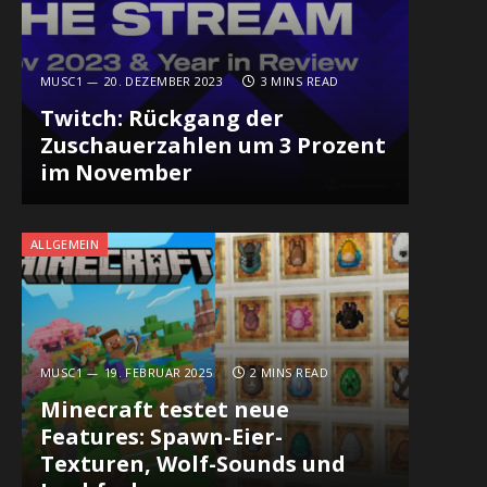
MUSC1
20. DEZEMBER 2023
3 MINS READ
Twitch: Rückgang der
Zuschauerzahlen um 3 Prozent
im November
ALLGEMEIN
MUSC1
19. FEBRUAR 2025
2 MINS READ
In
Minecraft testet neue
Features: Spawn-Eier-
Texturen, Wolf-Sounds und