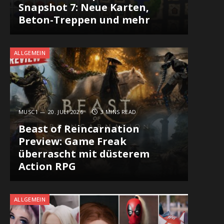
Snapshot 7: Neue Karten,
Beton-Treppen und mehr
ALLGEMEIN
MUSC1
20. JULI 2026
3 MINS READ
Beast of Reincarnation
Preview: Game Freak
überrascht mit düsterem
Action RPG
ALLGEMEIN