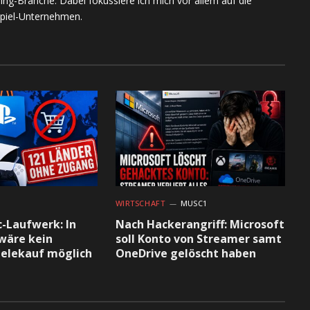
ing-Branche. Dabei fokussiere ich mich vor allem auf die
piel-Unternehmen.
1
WIRTSCHAFT
MUSC1
c-Laufwerk: In
Nach Hackerangriff: Microsoft
wäre kein
soll Konto von Streamer samt
pielekauf möglich
OneDrive gelöscht haben