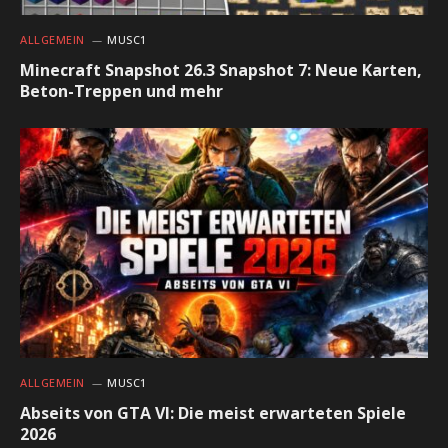
ALLGEMEIN
MUSC1
Minecraft Snapshot 26.3 Snapshot 7: Neue Karten,
Beton-Treppen und mehr
ALLGEMEIN
MUSC1
Abseits von GTA VI: Die meist erwarteten Spiele
2026