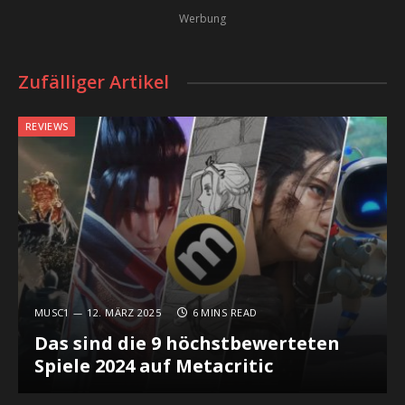
Werbung
Zufälliger Artikel
REVIEWS
MUSC1
12. MÄRZ 2025
6 MINS READ
Das sind die 9 höchstbewerteten
Spiele 2024 auf Metacritic