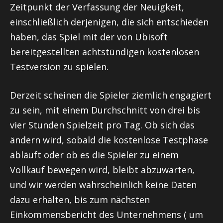
Zeitpunkt der Verfassung der Neuigkeit,
einschließlich derjenigen, die sich entschieden
haben, das Spiel mit der von Ubisoft
bereitgestellten achtstündigen kostenlosen
Testversion zu spielen.
Derzeit scheinen die Spieler ziemlich engagiert
zu sein, mit einem Durchschnitt von drei bis
vier Stunden Spielzeit pro Tag. Ob sich das
ändern wird, sobald die kostenlose Testphase
abläuft oder ob es die Spieler zu einem
Vollkauf bewegen wird, bleibt abzuwarten,
und wir werden wahrscheinlich keine Daten
dazu erhalten, bis zum nächsten
Einkommensbericht des Unternehmens ( um