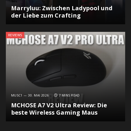
Marryluu: Zwischen Ladypool und
der Liebe zum Crafting
REVIEWS
MUSC1
30. MAI 2026
7 MINS READ
MCHOSE A7 V2 Ultra Review: Die
beste Wireless Gaming Maus