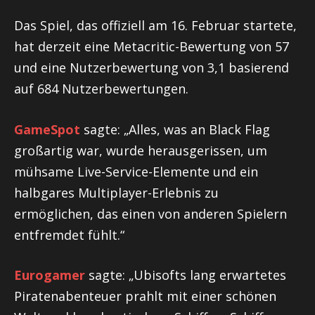
Das Spiel, das offiziell am 16. Februar startete,
hat derzeit eine Metacritic-Bewertung von 57
und eine Nutzerbewertung von 3,1 basierend
auf 684 Nutzerbewertungen.
GameSpot
sagte: „Alles, was an Black Flag
großartig war, wurde herausgerissen, um
mühsame Live-Service-Elemente und ein
halbgares Multiplayer-Erlebnis zu
ermöglichen, das einen von anderen Spielern
entfremdet fühlt.“
Eurogamer
sagte: „Ubisofts lang erwartetes
Piratenabenteuer prahlt mit einer schönen