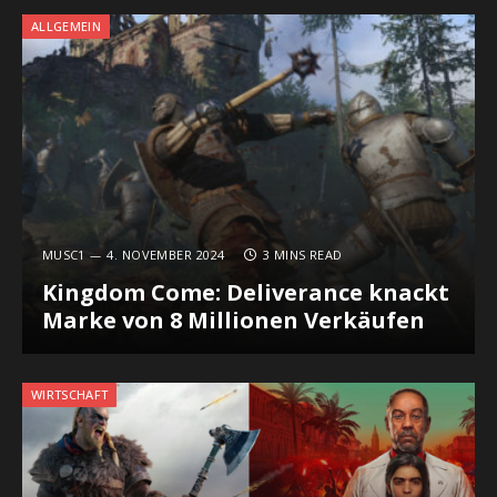
ALLGEMEIN
MUSC1
4. NOVEMBER 2024
3 MINS READ
Kingdom Come: Deliverance knackt
Marke von 8 Millionen Verkäufen
WIRTSCHAFT