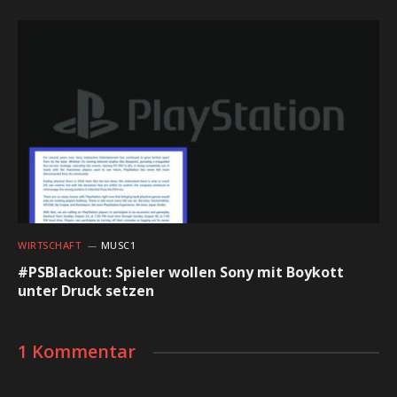
WIRTSCHAFT
MUSC1
#PSBlackout: Spieler wollen Sony mit Boykott
unter Druck setzen
1 Kommentar