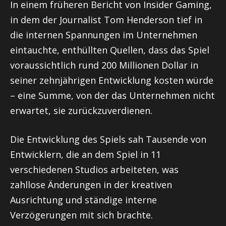
In einem früheren Bericht von Insider Gaming,
in dem der Journalist Tom Henderson tief in
die internen Spannungen im Unternehmen
eintauchte, enthüllten Quellen, dass das Spiel
voraussichtlich rund 200 Millionen Dollar in
seiner zehnjährigen Entwicklung kosten würde
– eine Summe, von der das Unternehmen nicht
erwartet, sie zurückzuverdienen.
Die Entwicklung des Spiels sah Tausende von
Entwicklern, die an dem Spiel in 11
verschiedenen Studios arbeiteten, was
zahllose Änderungen in der kreativen
Ausrichtung und ständige interne
Verzögerungen mit sich brachte.