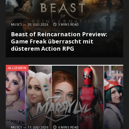
MUSC1
20. JULI 2026
3 MINS READ
Beast of Reincarnation Preview:
Game Freak überrascht mit
düsterem Action RPG
ALLGEMEIN
MUSC1
11. JULI 2026
6 MINS READ