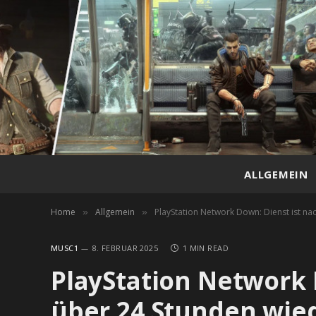
ALLGEMEIN
Home
Allgemein
PlayStation Network Down: Dienst ist na
»
»
MUSC1
8. FEBRUAR 2025
1 MIN READ
PlayStation Network 
über 24 Stunden wied