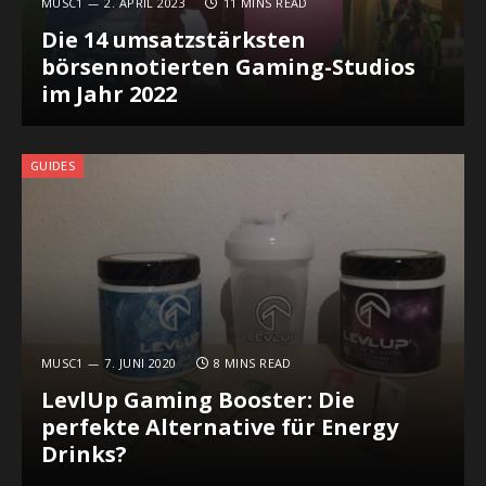
MUSC1
2. APRIL 2023
11 MINS READ
Die 14 umsatzstärksten
börsennotierten Gaming-Studios
im Jahr 2022
GUIDES
MUSC1
7. JUNI 2020
8 MINS READ
LevlUp Gaming Booster: Die
perfekte Alternative für Energy
Drinks?