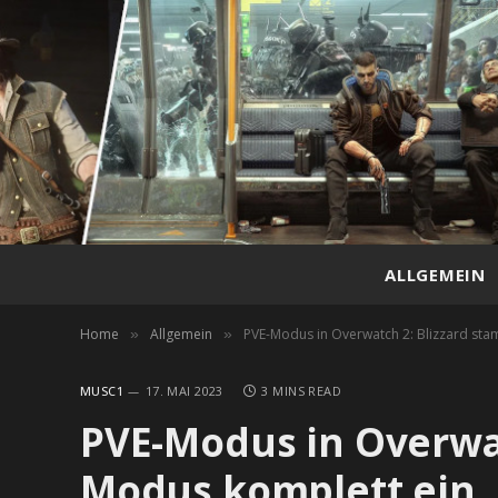
ALLGEMEIN
Home
Allgemein
PVE-Modus in Overwatch 2: Blizzard sta
»
»
MUSC1
17. MAI 2023
3 MINS READ
PVE-Modus in Overwat
Modus komplett ein