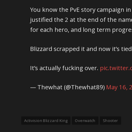
You know the PvE story campaign in 
justified the 2 at the end of the nam
for each hero, and long term progre
Blizzard scrapped it and now it’s tied
It’s actually fucking over.
pic.twitt
— Thewhat (@Thewhat89)
May 16, 
Activision Blizzard King
Overwatch
Shooter