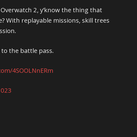
Overwatch 2, y’know the thing that
e? With replayable missions, skill trees
ssion.
 to the battle pass.
er.com/4SOOLNnERm
2023