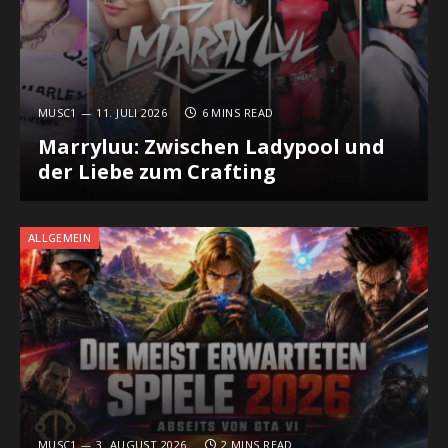
MUSC1
11. JULI 2026
6 MINS READ
Marryluu: Zwischen Ladypool und
der Liebe zum Crafting
ALLGEMEIN
MUSC1
3. AUGUST 2026
2 MINS READ