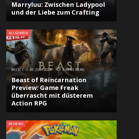
Marryluu: Zwischen Ladypool
und der Liebe zum Crafting
ALLGEMEIN
MUSC1
20. JULI 2026
3 MINS READ
Beast of Reincarnation
Preview: Game Freak
überrascht mit düsterem
Action RPG
REVIEWS