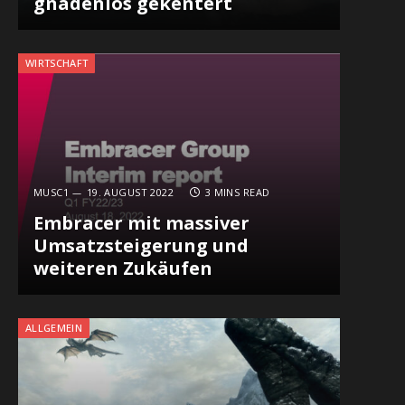
gnadenlos gekentert
WIRTSCHAFT
MUSC1
19. AUGUST 2022
3 MINS READ
Embracer mit massiver
Umsatzsteigerung und
weiteren Zukäufen
ALLGEMEIN