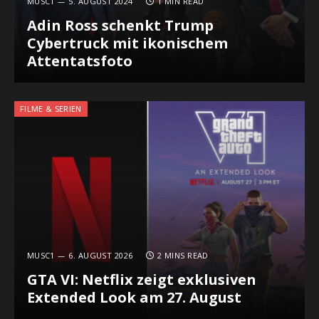
MUSC1
5. AUGUST 2024
1 MIN READ
Adin Ross schenkt Trump
Cybertruck mit ikonischem
Attentatsfoto
FILME & SERIEN
MUSC1
6. AUGUST 2026
2 MINS READ
GTA VI: Netflix zeigt exklusiven
Extended Look am 27. August