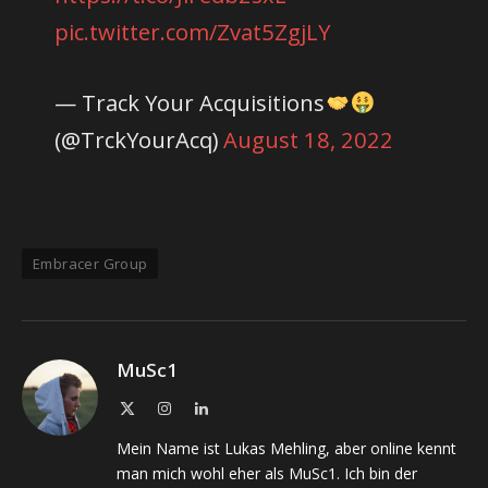
pic.twitter.com/Zvat5ZgjLY
— Track Your Acquisitions
(@TrckYourAcq)
August 18, 2022
Embracer Group
MuSc1
X
Instagram
LinkedIn
(Twitter)
Mein Name ist Lukas Mehling, aber online kennt
man mich wohl eher als MuSc1. Ich bin der