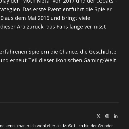
lay der “Moth Meta” von 2017 und der „Goats“-
rategien. Das erste Event entführt die Spieler
.0 aus dem Mai 2016 und bringt viele
ieser Ära zurück, das Fans lange vermisst
erfahrenen Spielern die Chance, die Geschichte
und erneut Teil dieser ikonischen Gaming-Welt
X
Instagram
Linked
(Twitter)
ine kennt man mich wohl eher als MuSc1. Ich bin der Gründer