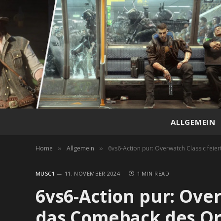
ALLGEMEIN
Home
Allgemein
6vs6-Action pur: Overwatch Classic fei
»
»
MUSC1
11. NOVEMBER 2024
1 MIN READ
6vs6-Action pur: Over
das Comeback des Or