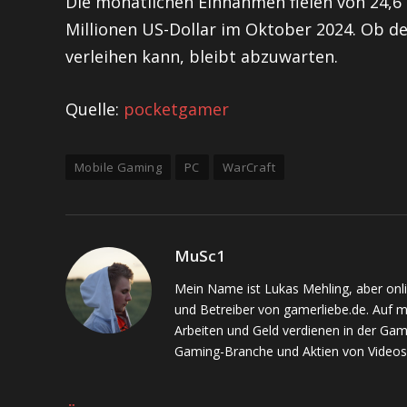
Die monatlichen Einnahmen fielen von 24,6
Millionen US-Dollar im Oktober 2024. Ob d
verleihen kann, bleibt abzuwarten.
Quelle:
pocketgamer
Mobile Gaming
PC
WarCraft
MuSc1
Mein Name ist Lukas Mehling, aber onl
und Betreiber von gamerliebe.de. Auf 
Arbeiten und Geld verdienen in der Gam
Gaming-Branche und Aktien von Videos